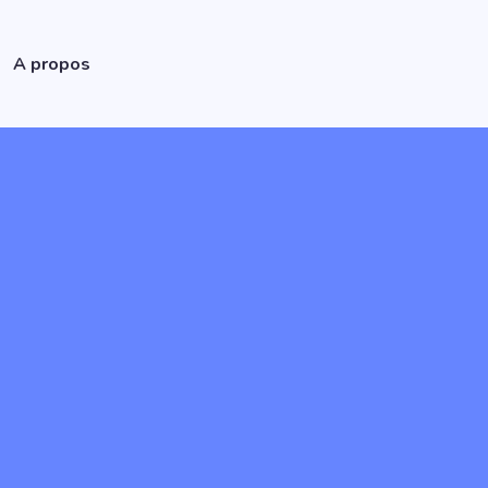
A propos
Etudes qualitatives
Etudes quantitatives
Conseil en stratégie